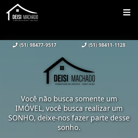
(51) 98477-9517
(51) 98411-1128
Você não busca somente um
IMÓVEL, você busca realizar um
SONHO, deixe-nos fazer parte desse
sonho.