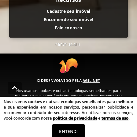
Cadastre seu imóvel
Encomende seu imóvel
Fale conosco
CRECI
18.811
© DESENVOLVIDO PELA
AGIL.NET
Nós usamos cookies e outras tecnologias semelhantes para
melhorar a sua experiência em nossos serviços, personalizar
publicidade e recomendar conteúdo de seu interesse. Ao utilizar
Nós usamos cookies e outras tecnologias semelhantes para melhorar
nossos serviços, você concorda com nossa política de privacidade e
a sua experiência em nossos serviços, personalizar publicidade e
termos de uso.
recomendar conteúdo de seu interesse. Ao utilizar nossos serviços,
você concorda com nossa
política de privacidade
e
termos de uso
.
Política de Privacidade
Termos de uso
ENTENDI