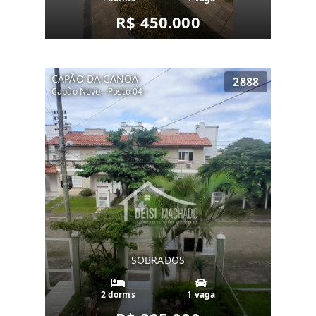
R$ 450.000
CAPÃO DA CANOA
2888
Capão Novo - Posto 04
SOBRADOS
2 dorms
1 vaga