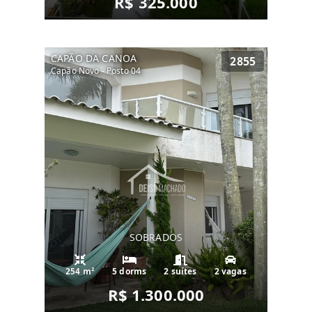
R$ 325.000
CAPÃO DA CANOA
2855
Capão Novo - Posto 04
SOBRADOS
254 m²
5 dorms
2 suítes
2 vagas
R$ 1.300.000