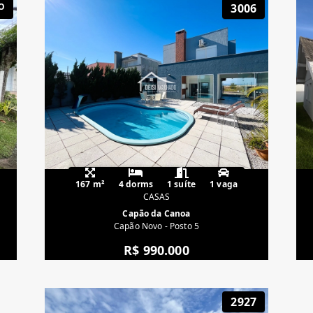
O
3006
167 m²
4 dorms
1 suíte
1 vaga
CASAS
Capão da Canoa
Capão Novo - Posto 5
R$ 990.000
2927