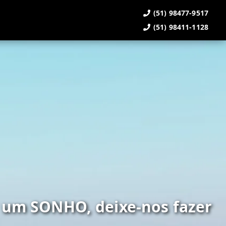
(51) 98477-9517
(51) 98411-1128
 um SONHO, deixe-nos fazer