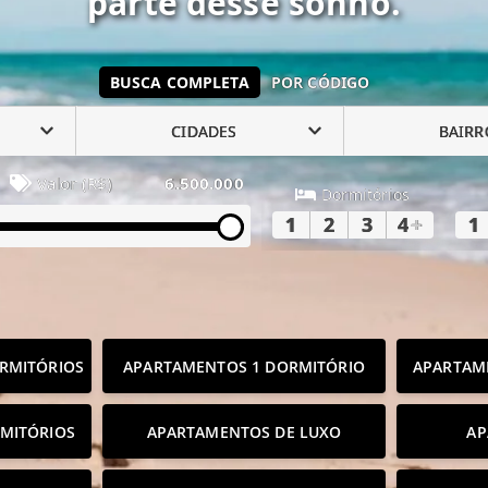
parte desse sonho.
BUSCA COMPLETA
POR CÓDIGO
CIDADES
BAIRR
Valor (R$)
6.500.000
Dormitórios
1
2
3
4
+
1
RMITÓRIOS
APARTAMENTOS 1 DORMITÓRIO
APARTAM
MITÓRIOS
APARTAMENTOS DE LUXO
AP