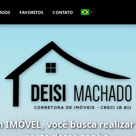
(51) 98477-9517
(51) 98411-1128
NIOS
FAVORITOS
CONTATO
 IMÓVEL, você busca realizar