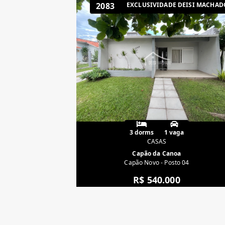
2083
EXCLUSIVIDADE DEISI MACHAD
3 dorms
1 vaga
CASAS
Capão da Canoa
Capão Novo - Posto 04
R$ 540.000