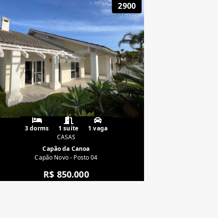
2900
3 dorms
1 suíte
1 vaga
CASAS
Capão da Canoa
Capão Novo - Posto 04
R$ 850.000