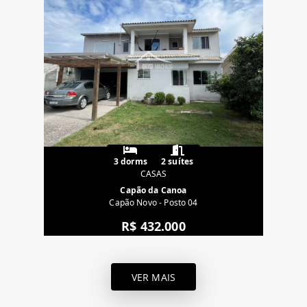
3 dorms
2 suítes
CASAS
Capão da Canoa
Capão Novo - Posto 04
R$ 432.000
VER MAIS