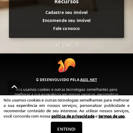
Recursos
Cadastre seu imóvel
Encomende seu imóvel
Fale conosco
CRECI
18.811
© DESENVOLVIDO PELA
AGIL.NET
Nós usamos cookies e outras tecnologias semelhantes para
melhorar a sua experiência em nossos serviços, personalizar
publicidade e recomendar conteúdo de seu interesse. Ao utilizar
Nós usamos cookies e outras tecnologias semelhantes para melhorar
nossos serviços, você concorda com nossa política de privacidade e
a sua experiência em nossos serviços, personalizar publicidade e
termos de uso.
recomendar conteúdo de seu interesse. Ao utilizar nossos serviços,
você concorda com nossa
política de privacidade
e
termos de uso
.
Política de Privacidade
Termos de uso
ENTENDI