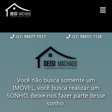
(51) 98477-9517
(51) 98411-1128
Você não busca somente um
IMÓVEL, você busca realizar um
SONHO, deixe-nos fazer parte desse
sonho.