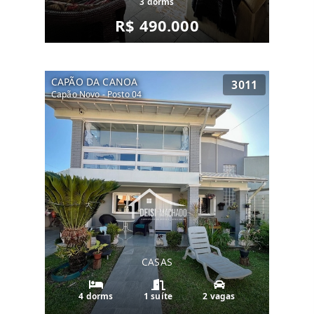
3 dorms
R$ 490.000
CAPÃO DA CANOA
3011
Capão Novo - Posto 04
CASAS
4 dorms
1 suíte
2 vagas