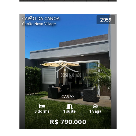
CAPÃO DA CANOA
2959
Capão Novo Village
CASAS
3 dorms
1 suíte
1 vaga
R$ 790.000