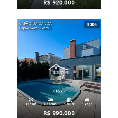
R$ 920.000
CAPÃO DA CANOA
3006
Capão Novo - Posto 5
CASAS
167 m²
4 dorms
1 suíte
1 vaga
R$ 990.000