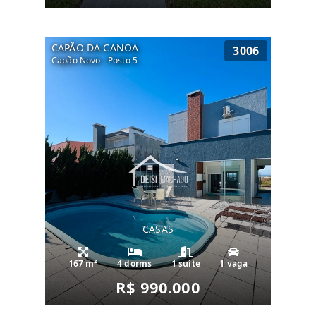
CAPÃO DA CANOA
3006
Capão Novo - Posto 5
CASAS
167 m²
4 dorms
1 suíte
1 vaga
R$ 990.000