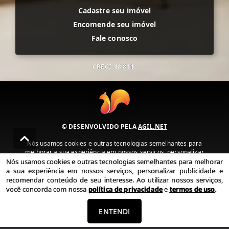
Cadastre seu imóvel
Encomende seu imóvel
Fale conosco
CRECI
18.811
© DESENVOLVIDO PELA
AGIL.NET
Nós usamos cookies e outras tecnologias semelhantes para
melhorar a sua experiência em nossos serviços, personalizar
publicidade e recomendar conteúdo de seu interesse. Ao utilizar
Nós usamos cookies e outras tecnologias semelhantes para melhorar
nossos serviços, você concorda com nossa política de privacidade e
a sua experiência em nossos serviços, personalizar publicidade e
termos de uso.
recomendar conteúdo de seu interesse. Ao utilizar nossos serviços,
você concorda com nossa
política de privacidade
e
termos de uso
.
Política de Privacidade
Termos de uso
ENTENDI