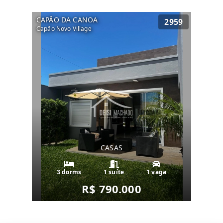
CAPÃO DA CANOA
2959
Capão Novo Village
CASAS
3 dorms
1 suíte
1 vaga
R$ 790.000