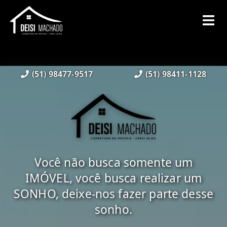
(51) 98477-9517
(51) 98411-1128
Você não busca somente um
IMÓVEL, você busca realizar um
SONHO, deixe-nos fazer parte desse
sonho.