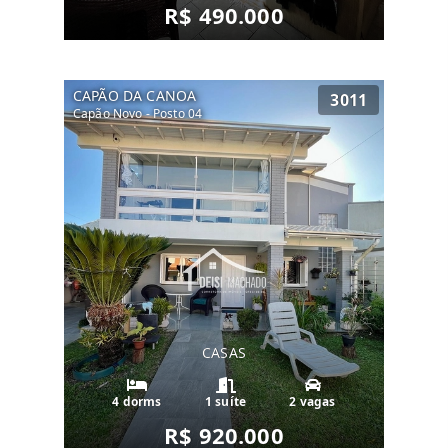
R$ 490.000
CAPÃO DA CANOA
3011
Capão Novo - Posto 04
CASAS
4 dorms
1 suíte
2 vagas
R$ 920.000