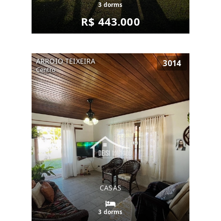
3 dorms
R$ 443.000
ARROIO TEIXEIRA
3014
Centro
CASAS
3 dorms