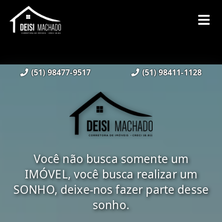
(51) 98477-9517
(51) 98411-1128
Você não busca somente um
IMÓVEL, você busca realizar um
SONHO, deixe-nos fazer parte desse
sonho.