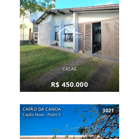
CASAS
R$ 450.000
CAPÃO DA CANOA
3021
Capão Novo - Posto 5