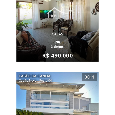
CASAS
3 dorms
R$ 490.000
CAPÃO DA CANOA
3011
Capão Novo - Posto 04