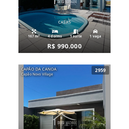
CASAS
167 m²
4 dorms
1 suíte
1 vaga
R$ 990.000
CAPÃO DA CANOA
2959
Capão Novo Village