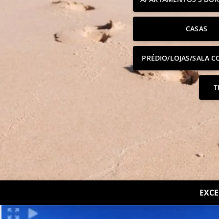
CASAS
PRÉDIO/LOJAS/SALA C
T
EXCE