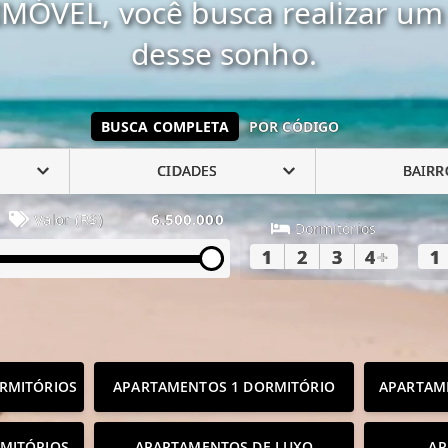
MÓVEL, você busca realizar um 
desse sonho.
BUSCA COMPLETA
POR CÓDIGO
CIDADES
BAIRR
Valor (R$)
6.500.000
Dormitórios
1
2
3
4
+
1
RMITÓRIOS
APARTAMENTOS 1 DORMITÓRIO
APARTAM
MITÓRIOS
APARTAMENTOS DE LUXO
AP