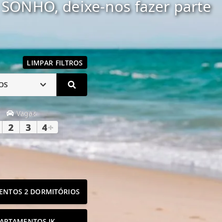
SONHO, deixe-nos fazer parte
LIMPAR FILTROS
OS
Vagas
2
3
4
+
ENTOS 2 DORMITÓRIOS
ARTAMENTOS JK