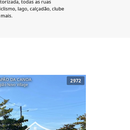
orizada, todas as ruas
clismo, lago, calçadão, clube
 mais.
APÃO DA CANOA
2972
pão Novo Village