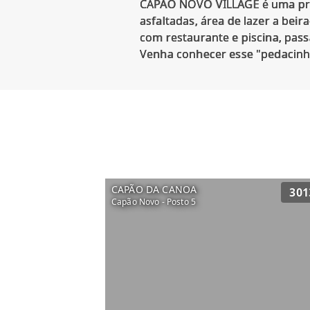
CAPÃO NOVO VILLAGE é uma prai
asfaltadas, área de lazer a bei
com restaurante e piscina, pass
CAPÃO DA CANOA
301
Capão Novo - Posto 5