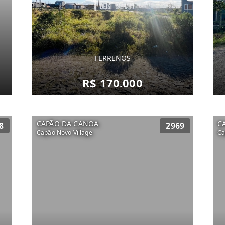
TERRENOS
R$ 170.000
CAPÃO DA CANOA
C
8
2969
Capão Novo Village
Ca