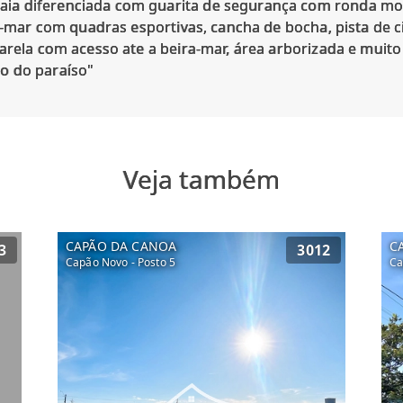
a diferenciada com guarita de segurança com ronda mot
ra-mar com quadras esportivas, cancha de bocha, pista de ci
arela com acesso ate a beira-mar, área arborizada e muito
Veja também
CAPÃO DA CANOA
C
3
3012
Capão Novo - Posto 5
Ca