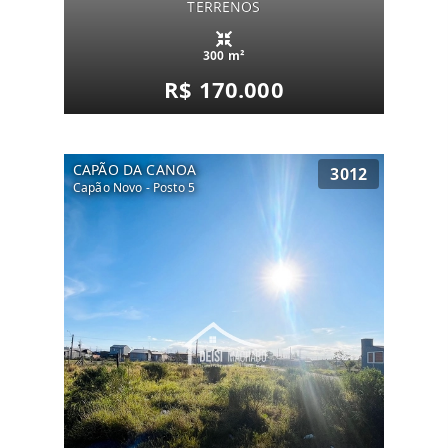
TERRENOS
300 m²
R$ 170.000
CAPÃO DA CANOA
3012
Capão Novo - Posto 5