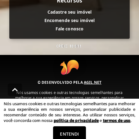
Recursos
Cadastre seu imóvel
Encomende seu imóvel
Fale conosco
CRECI
18.811
© DESENVOLVIDO PELA
AGIL.NET
Nós usamos cookies e outras tecnologias semelhantes para
melhorar a sua experiência em nossos serviços, personalizar
publicidade e recomendar conteúdo de seu interesse. Ao utilizar
Nós usamos cookies e outras tecnologias semelhantes para melhorar
nossos serviços, você concorda com nossa política de privacidade e
a sua experiência em nossos serviços, personalizar publicidade e
termos de uso.
recomendar conteúdo de seu interesse. Ao utilizar nossos serviços,
você concorda com nossa
política de privacidade
e
termos de uso
.
Política de Privacidade
Termos de uso
ENTENDI