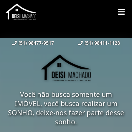
(51) 98477-9517
(51) 98411-1128
Você não busca somente um
IMÓVEL, você busca realizar um
SONHO, deixe-nos fazer parte desse
sonho.