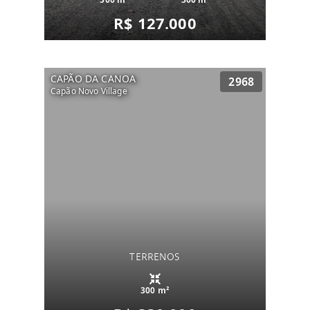
R$ 127.000
CAPÃO DA CANOA
2968
Capão Novo Village
TERRENOS
300 m²