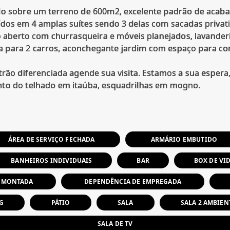
ído sobre um terreno de 600m2, excelente padrão de aca
ídos em 4 amplas suítes sendo 3 delas com sacadas privati
ito aberto com churrasqueira e móveis planejados, lavand
para 2 carros, aconchegante jardim com espaço para cons
trão diferenciada agende sua visita. Estamos a sua espera
ÁREA DE SERVIÇO FECHADA
ARMÁRIO EMBUTIDO
BANHEIROS INDIVIDUAIS
BAR
BOX DE VI
 MONTADA
DEPENDÊNCIA DE EMPREGADA
G
PÁTIO
SALA
SALA 2 AMBIEN
SALA DE TV