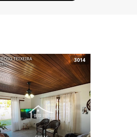
RROIO TEIXEIRA
3014
ntro