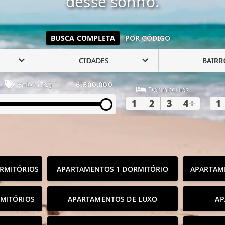
desse sonho.
BUSCA COMPLETA
POR CÓDIGO
CIDADES
BAIRR
Valor (R$)
6.500.000
Dormitórios
1
2
3
4
+
1
RMITÓRIOS
APARTAMENTOS 1 DORMITÓRIO
APARTAM
MITÓRIOS
APARTAMENTOS DE LUXO
AP