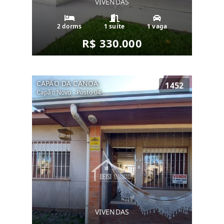
VIVENDAS
2 dorms
1 suíte
1 vaga
R$ 330.000
CAPÃO DA CANOA
1452
Capão Novo - Posto 04
VIVENDAS