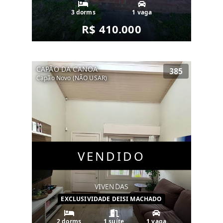
3 dorms
1 vaga
R$ 410.000
CAPÃO DA CANOA
385
Capão Novo (NÃO USAR)
VENDIDO
VIVENDAS
EXCLUSIVIDADE DEISI MACHADO
2 dorms
1 suíte
1 vaga