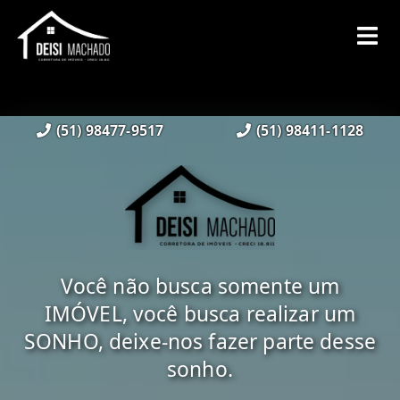
(51) 98477-9517
(51) 98411-1128
Você não busca somente um
IMÓVEL, você busca realizar um
SONHO, deixe-nos fazer parte desse
sonho.