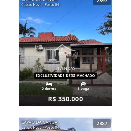
2897
Capão Novo - Posto 04
VIVENDAS
EXCLUSIVIDADE DEISI MACHADO
2 dorms
1 vaga
R$ 350.000
CAPÃO DA CANOA
2887
Capão Novo - Posto 04