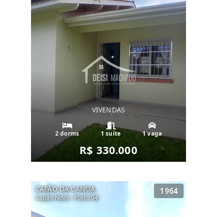
VIVENDAS
2 dorms
1 suíte
1 vaga
R$ 330.000
CAPÃO DA CANOA
1964
Capão Novo - Posto 04