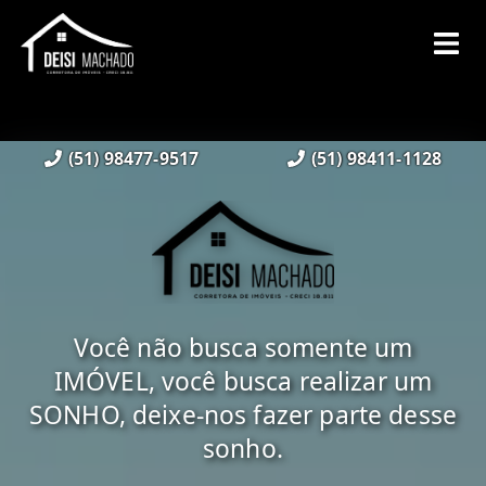
(51) 98477-9517
(51) 98411-1128
Você não busca somente um
IMÓVEL, você busca realizar um
SONHO, deixe-nos fazer parte desse
sonho.