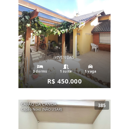
VIVENDAS
3 dorms
1 suíte
1 vaga
R$ 450.000
CAPÃO DA CANOA
385
Capão Novo (NÃO USAR)