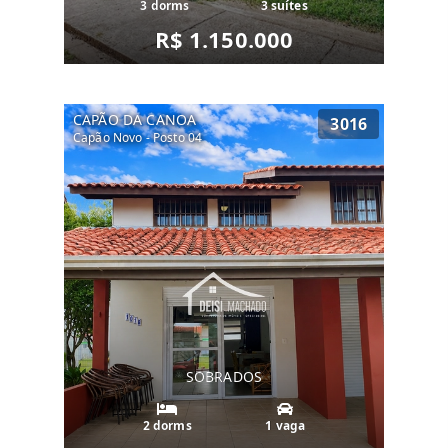
3 dorms
3 suítes
R$ 1.150.000
CAPÃO DA CANOA
3016
Capão Novo - Posto 04
SOBRADOS
2 dorms
1 vaga