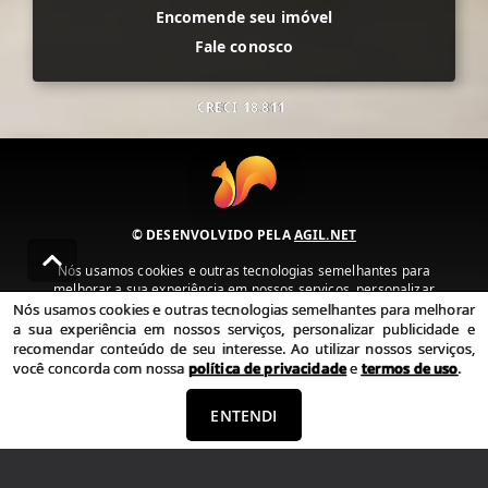
Encomende seu imóvel
Fale conosco
CRECI
18.811
© DESENVOLVIDO PELA
AGIL.NET
Nós usamos cookies e outras tecnologias semelhantes para
melhorar a sua experiência em nossos serviços, personalizar
publicidade e recomendar conteúdo de seu interesse. Ao utilizar
Nós usamos cookies e outras tecnologias semelhantes para melhorar
nossos serviços, você concorda com nossa política de privacidade e
a sua experiência em nossos serviços, personalizar publicidade e
termos de uso.
recomendar conteúdo de seu interesse. Ao utilizar nossos serviços,
você concorda com nossa
política de privacidade
e
termos de uso
.
Política de Privacidade
Termos de uso
ENTENDI