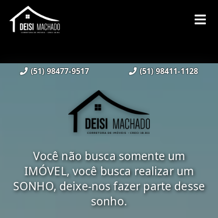
(51) 98477-9517
(51) 98411-1128
Você não busca somente um
IMÓVEL, você busca realizar um
SONHO, deixe-nos fazer parte desse
sonho.