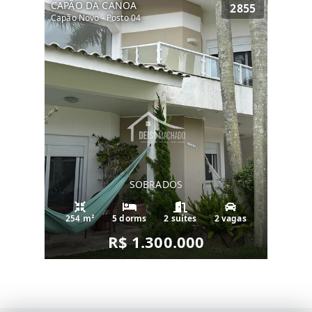
CAPÃO DA CANOA
2855
Capão Novo - Posto 04
SOBRADOS
254 m²
5 dorms
2 suítes
2 vagas
R$ 1.300.000