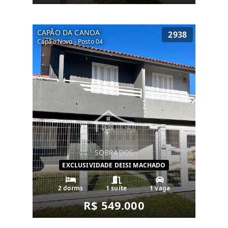
CAPÃO DA CANOA
2938
Capão Novo - Posto 04
SOBRADOS
EXCLUSIVIDADE DEISI MACHADO
2 dorms
1 suíte
1 vaga
R$ 549.000