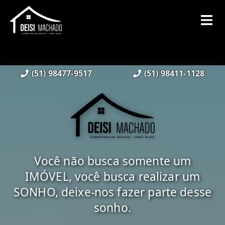
(51) 98477-9517
(51) 98411-1128
Você não busca somente um
IMÓVEL, você busca realizar um
SONHO, deixe-nos fazer parte desse
sonho.