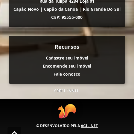
Rua da Tulipa 4284 Loja 01
Capão Novo
|
Capão da Canoa
|
Rio Grande Do Sul
CEP: 95555-000
Recursos
Cadastre seu imóvel
Encomende seu imóvel
Fale conosco
CRECI
18.811
© DESENVOLVIDO PELA
AGIL.NET