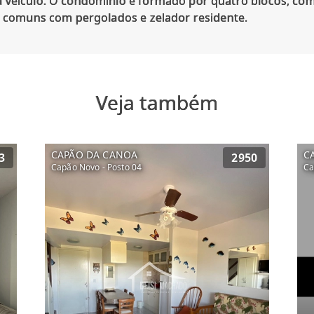
 veículo. O condomínio é formado por quatro blocos, com
Veja também
CAPÃO DA CANOA
C
3
2950
Capão Novo - Posto 04
Ca