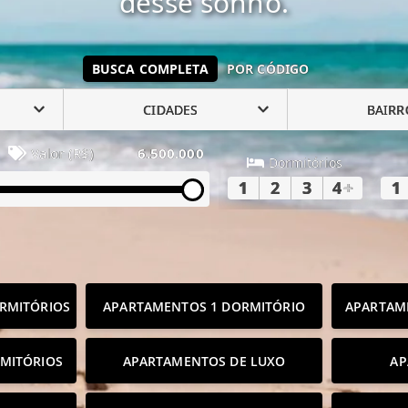
desse sonho.
BUSCA COMPLETA
POR CÓDIGO
CIDADES
BAIRR
Valor (R$)
6.500.000
Dormitórios
1
2
3
4
+
1
RMITÓRIOS
APARTAMENTOS 1 DORMITÓRIO
APARTAM
MITÓRIOS
APARTAMENTOS DE LUXO
AP