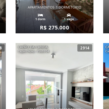
APARTAMENTOS 1 DORMITÓRIO
1 dorm
1 vaga
R$ 275.000
CAPÃO DA CANOA
C
8
2914
Capão Novo - Posto 04
Ca