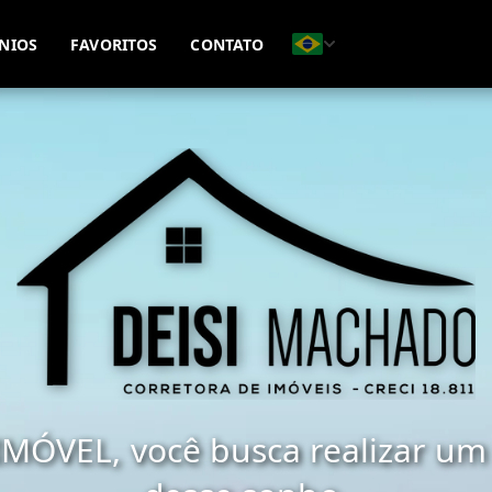
(51) 98477-9517
(51) 98411-1128
NIOS
FAVORITOS
CONTATO
MÓVEL, você busca realizar um 