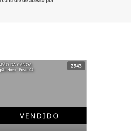
 controle de acesso por
APÃO DA CANOA
2943
pão Novo - Posto 04
VENDIDO