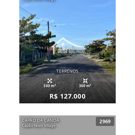
TERRENOS
300 m²
300 m²
R$ 127.000
CAPÃO DA CANOA
2969
Capão Novo Village