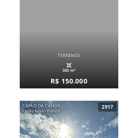
TERRENOS
300 m²
R$ 150.000
CAPÃO DA CANOA
2917
Capão Novo - Posto 5