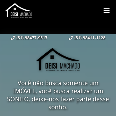
(51) 98477-9517
(51) 98411-1128
Você não busca somente um
IMÓVEL, você busca realizar um
SONHO, deixe-nos fazer parte desse
sonho.