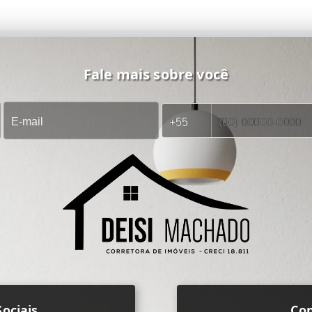
Fale mais sobre você
ociais
Co