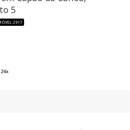
to 5
MÓVEL 2917
 24x