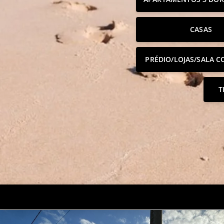
CASAS
PRÉDIO/LOJAS/SALA C
T