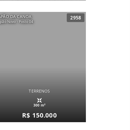
APÃO DA CANOA
2958
pão Novo - Posto 04
TERRENOS
300 m²
R$ 150.000