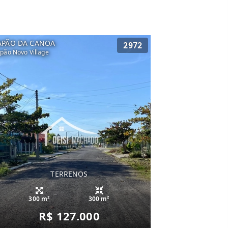
APÃO DA CANOA
2972
pão Novo Village
TERRENOS
300 m²
300 m²
R$ 127.000