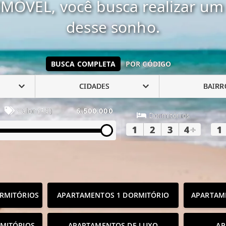
MÓVEL, você busca realizar um 
desse sonho.
BUSCA COMPLETA
POR CÓDIGO
CIDADES
BAIRR
Valor (R$)
6.500.000
Dormitórios
1
2
3
4
+
1
RMITÓRIOS
APARTAMENTOS 1 DORMITÓRIO
APARTAM
MITÓRIOS
APARTAMENTOS DE LUXO
AP