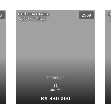
CAPÃO DA CANOA
C
8
2969
Capão Novo Village
Ca
TERRENOS
300 m²
R$ 330.000