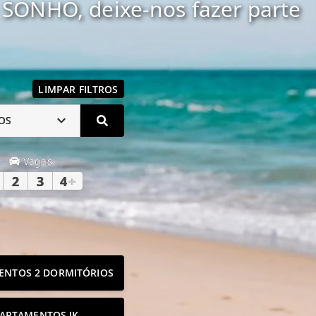
SONHO, deixe-nos fazer parte
LIMPAR FILTROS
OS
Vagas
2
3
4
+
ENTOS 2 DORMITÓRIOS
ARTAMENTOS JK