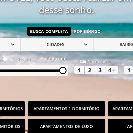
desse sonho.
BUSCA COMPLETA
POR CÓDIGO
CIDADES
BAIRR
Valor (R$)
6.500.000
Dormitórios
1
2
3
4
+
1
RMITÓRIOS
APARTAMENTOS 1 DORMITÓRIO
APARTAM
MITÓRIOS
APARTAMENTOS DE LUXO
AP