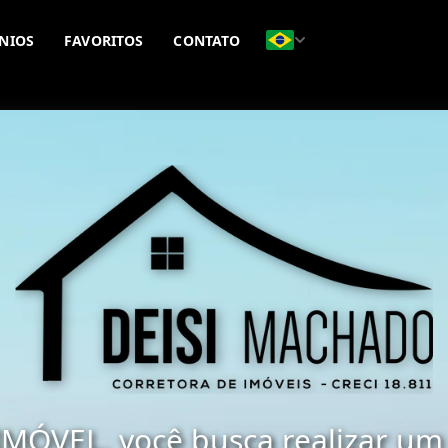
NIOS
FAVORITOS
CONTATO
(51) 98477-9517
(51) 98411-1128
MÓVEL, você busca realizar um 