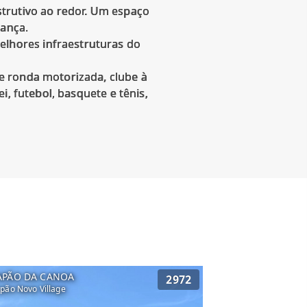
strutivo ao redor. Um espaço
rança.
lhores infraestruturas do
e ronda motorizada, clube à
, futebol, basquete e tênis,
APÃO DA CANOA
2972
pão Novo Village