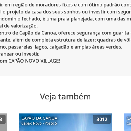
ir, em região de moradores fixos e com ótimo padrão con
el o projeto da casa dos seus sonhos ou investir com segu
omínio fechado, é uma praia planejada, com uma das me
l de valorização.
entro de Capão da Canoa, oferece segurança com guarita 
ante, além de completa estrutura de lazer: quadras de vôlei
smo, passarelas, lagos, calçadão e amplas áreas verdes.
ranear ou investir.
Veja também
CAPÃO DA CANOA
C
3
3012
Capão Novo - Posto 5
Ca