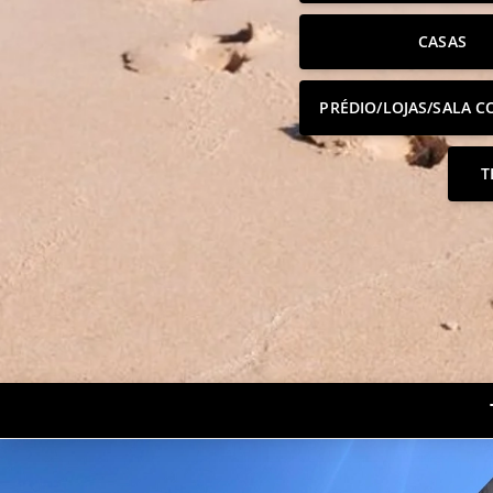
CASAS
PRÉDIO/LOJAS/SALA C
T