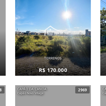
TERRENOS
R$ 170.000
CAPÃO DA CANOA
C
8
2969
Capão Novo Village
Ca