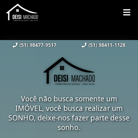
(51) 98477-9517
(51) 98411-1128
Você não busca somente um
IMÓVEL, você busca realizar um
SONHO, deixe-nos fazer parte desse
sonho.