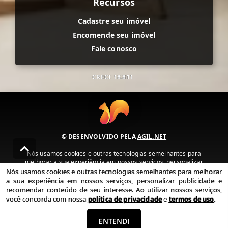
Recursos
Cadastre seu imóvel
Encomende seu imóvel
Fale conosco
CRECI
18.811
© DESENVOLVIDO PELA
AGIL.NET
Nós usamos cookies e outras tecnologias semelhantes para
melhorar a sua experiência em nossos serviços, personalizar
publicidade e recomendar conteúdo de seu interesse. Ao utilizar
Nós usamos cookies e outras tecnologias semelhantes para melhorar
nossos serviços, você concorda com nossa política de privacidade e
a sua experiência em nossos serviços, personalizar publicidade e
termos de uso.
recomendar conteúdo de seu interesse. Ao utilizar nossos serviços,
você concorda com nossa
política de privacidade
e
termos de uso
.
Política de Privacidade
Termos de uso
ENTENDI