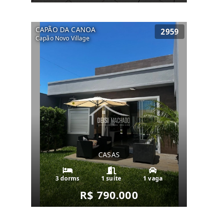
CAPÃO DA CANOA
2959
Capão Novo Village
CASAS
3 dorms
1 suíte
1 vaga
R$ 790.000