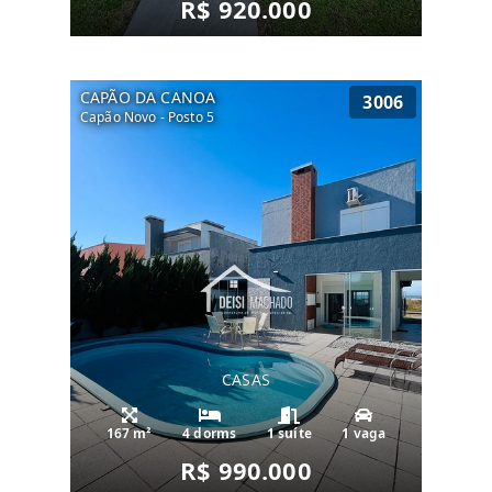
R$ 920.000
CAPÃO DA CANOA
3006
Capão Novo - Posto 5
CASAS
167 m²
4 dorms
1 suíte
1 vaga
R$ 990.000