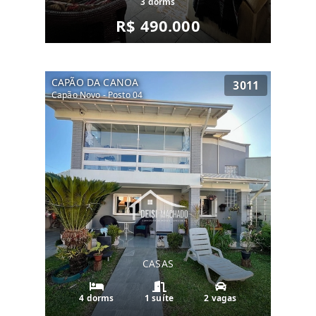
3 dorms
R$ 490.000
CAPÃO DA CANOA
3011
Capão Novo - Posto 04
CASAS
4 dorms
1 suíte
2 vagas