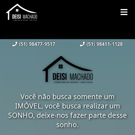
(51) 98477-9517
(51) 98411-1128
Você não busca somente um
IMÓVEL, você busca realizar um
SONHO, deixe-nos fazer parte desse
sonho.