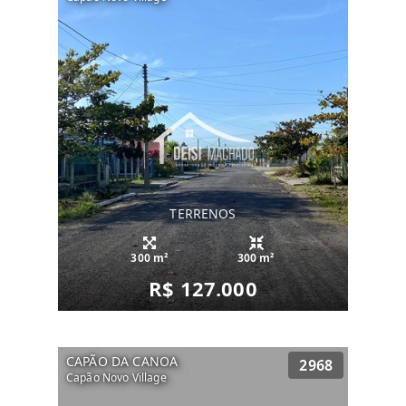
TERRENOS
300 m²
300 m²
R$ 127.000
CAPÃO DA CANOA
2968
Capão Novo Village