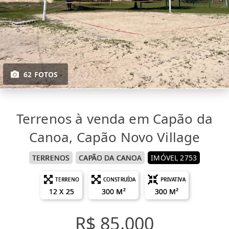
62 FOTOS
Terrenos à venda em Capão da
Canoa, Capão Novo Village
TERRENOS
CAPÃO DA CANOA
IMÓVEL 2753
TERRENO
CONSTRUÍDA
PRIVATIVA
12 X 25
300 M²
300 M²
R$ 85.000