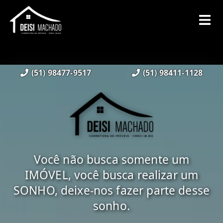
(51) 98477-9517
(51) 98411-1128
Você não busca somente um
IMÓVEL, você busca realizar um
SONHO, deixe-nos fazer parte desse
sonho.