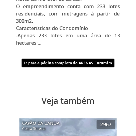
O empreendimento conta com 233 lotes
residenciais, com metragens à partir de
300m2.
Características do Condomínio
-Apenas 233 lotes em uma área de 13
hectares;
-Pórtico de acesso;
-Administração;
Ir para a página completa do ARENAS Curumim
-Serviço de apoio;
-Mata Nativa;
-Muro de concreto com 2,5m;
-Fitness center completo;
-Salão de festas equipado
Veja também
-Espaço gourmet com churrasqueira;
-Piscina adulto com raias semi-olimpicas;
-Piscina infantil;
-Quadra poliesportiva aberta;
CAPÃO DA CANOA
2967
Costa Serena
-Quadras de tênis de saibro;