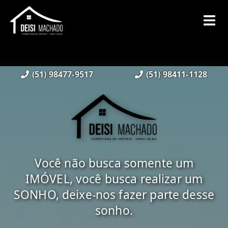
(51) 98477-9517
(51) 98411-1128
Você não busca somente um
IMÓVEL, você busca realizar um
SONHO, deixe-nos fazer parte desse
sonho.