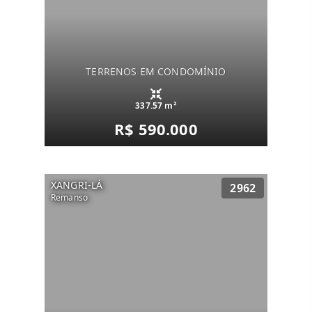
TERRENOS EM CONDOMÍNIO
337.57 m²
R$ 590.000
XANGRI-LÁ
2962
Remanso