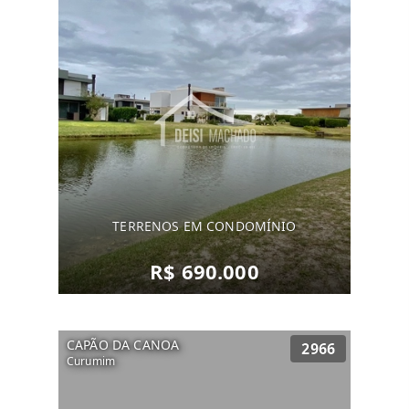
-Quadra beach-vôlei;
-Quadra de Bocha
-Quiosque com churrasqueira.
ENTRE EM CONTATO E SOLICITE OPÇÕES DE
LOTES A VENDA DISPONÍVEIS!
TERRENOS EM CONDOMÍNIO
R$ 690.000
CAPÃO DA CANOA
2966
Curumim