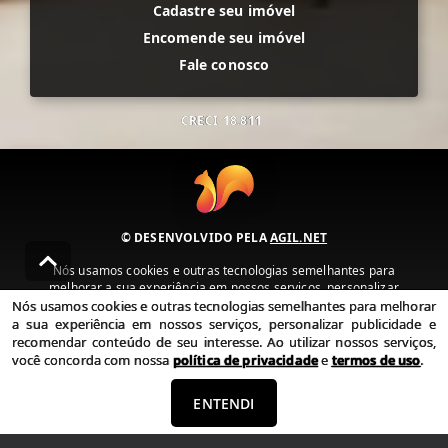
Cadastre seu imóvel
Encomende seu imóvel
Fale conosco
CRECI
18.811
© DESENVOLVIDO PELA
AGIL.NET
Nós usamos cookies e outras tecnologias semelhantes para
melhorar a sua experiência em nossos serviços, personalizar
publicidade e recomendar conteúdo de seu interesse. Ao utilizar
Nós usamos cookies e outras tecnologias semelhantes para melhorar
nossos serviços, você concorda com nossa política de privacidade e
a sua experiência em nossos serviços, personalizar publicidade e
termos de uso.
recomendar conteúdo de seu interesse. Ao utilizar nossos serviços,
você concorda com nossa
política de privacidade
e
termos de uso
.
Política de Privacidade
Termos de uso
ENTENDI