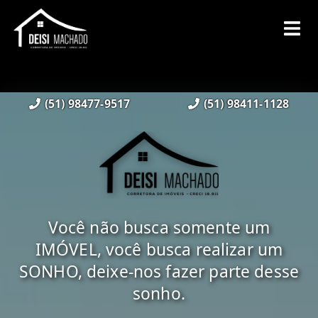
(51) 98477-9517
(51) 98411-1128
Você não busca somente um
IMÓVEL, você busca realizar um
SONHO, deixe-nos fazer parte desse
sonho.