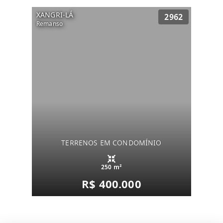
XANGRI-LÁ
2962
Remanso
TERRENOS EM CONDOMÍNIO
250 m²
R$ 400.000