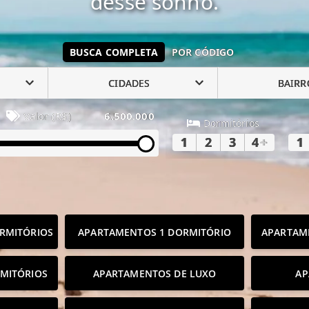
desse sonho.
BUSCA COMPLETA
POR CÓDIGO
CIDADES
BAIRR
Valor (R$)
6.500.000
Dormitórios
1
2
3
4
+
1
RMITÓRIOS
APARTAMENTOS 1 DORMITÓRIO
APARTAM
MITÓRIOS
APARTAMENTOS DE LUXO
AP