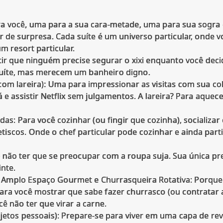
a você, uma para a sua cara-metade, uma para sua sogra 
r de surpresa. Cada suíte é um universo particular, onde 
um resort particular.
tir que ninguém precise segurar o xixi enquanto você decid
uíte, mas merecem um banheiro digno.
com lareira): Uma para impressionar as visitas com sua co
 e assistir Netflix sem julgamentos. A lareira? Para aquec
das: Para você cozinhar (ou fingir que cozinha), socializar
iscos. Onde o chef particular pode cozinhar e ainda parti
 não ter que se preocupar com a roupa suja. Sua única pr
inte.
Amplo Espaço Gourmet e Churrasqueira Rotativa: Porque
ara você mostrar que sabe fazer churrasco (ou contratar 
ê não ter que virar a carne.
jetos pessoais): Prepare-se para viver em uma capa de rev