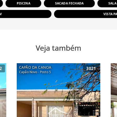
PISCINA
SACADA FECHADA
SALA
TV
VISTA P
Veja também
CAPÃO DA CANOA
A
2
3021
Capão Novo - Posto 5
Ce