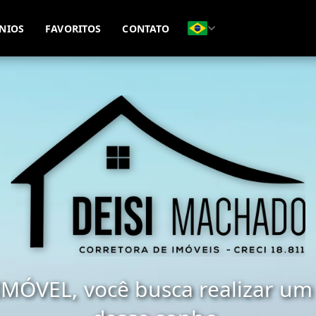
(51) 98477-9517
(51) 98411-1128
NIOS
FAVORITOS
CONTATO
MÓVEL, você busca realizar um 