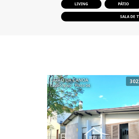
LIVING
PÁTIO
SALA DE 
CAPÃO DA CANOA
302
Capão Novo - Posto 04