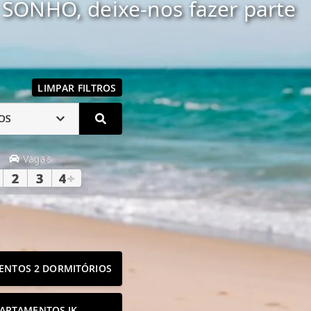
SONHO, deixe-nos fazer parte
LIMPAR FILTROS
OS
Vagas
2
3
4
+
ENTOS 2 DORMITÓRIOS
ARTAMENTOS JK