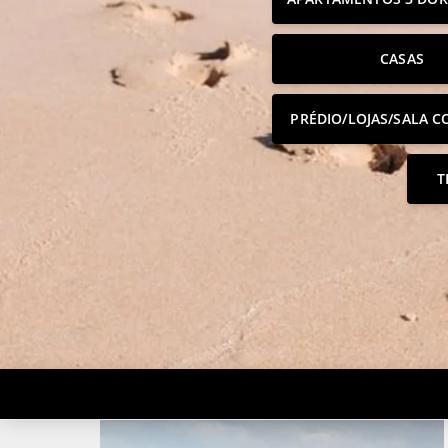
CASAS
PRÉDIO/LOJAS/SALA C
T