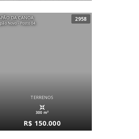
APÃO DA CANOA
2958
pão Novo - Posto 04
TERRENOS
300 m²
R$ 150.000