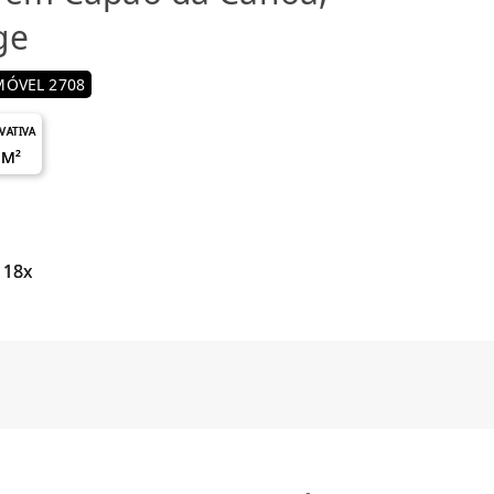
ge
MÓVEL 2708
IVATIVA
 M²
 18x