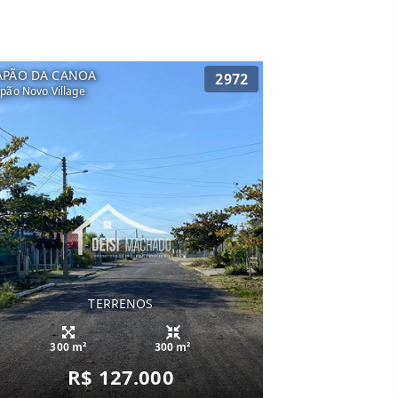
APÃO DA CANOA
2972
pão Novo Village
TERRENOS
300 m²
300 m²
R$ 127.000