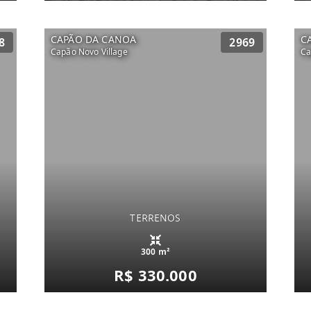
CAPÃO DA CANOA
C
8
2969
Capão Novo Village
Ca
TERRENOS
300 m²
R$ 330.000