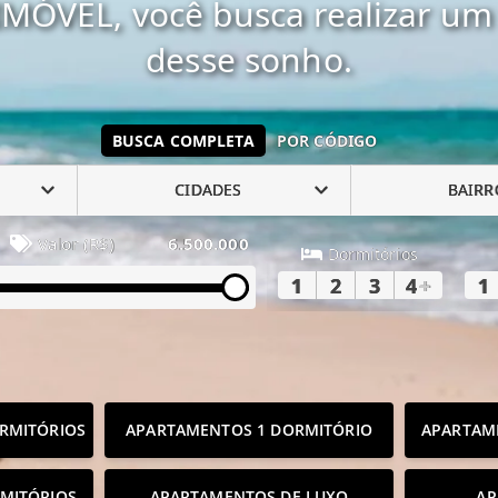
MÓVEL, você busca realizar um 
desse sonho.
BUSCA COMPLETA
POR CÓDIGO
CIDADES
BAIRR
Valor (R$)
6.500.000
Dormitórios
1
2
3
4
+
1
RMITÓRIOS
APARTAMENTOS 1 DORMITÓRIO
APARTAM
MITÓRIOS
APARTAMENTOS DE LUXO
AP