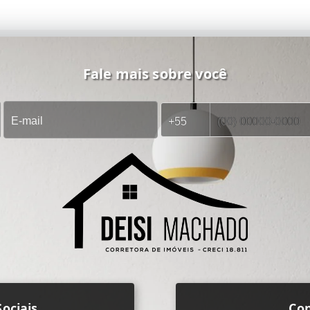
Fale mais sobre você
ociais
Co