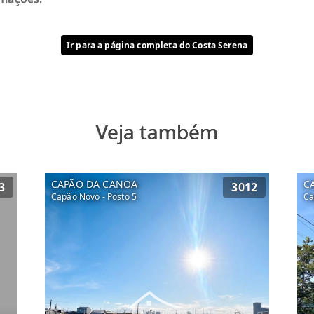
Ir para a página completa do Costa Serena
Veja também
CAPÃO DA CANOA
C
3
3012
Capão Novo - Posto 5
Ca