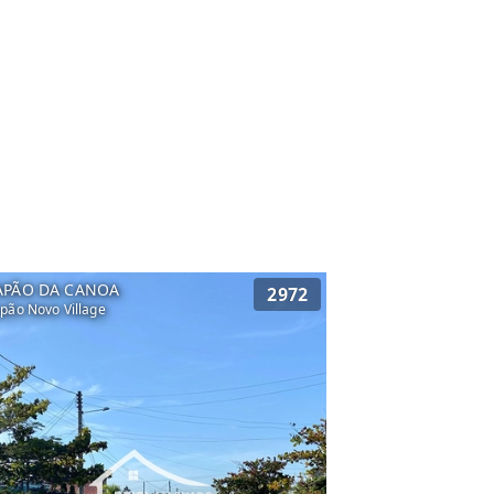
APÃO DA CANOA
2972
pão Novo Village