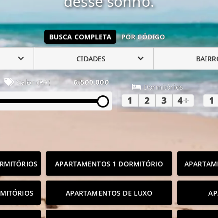
desse sonho.
BUSCA COMPLETA
POR CÓDIGO
CIDADES
BAIRR
Valor (R$)
6.500.000
Dormitórios
1
2
3
4
+
1
RMITÓRIOS
APARTAMENTOS 1 DORMITÓRIO
APARTAM
MITÓRIOS
APARTAMENTOS DE LUXO
AP