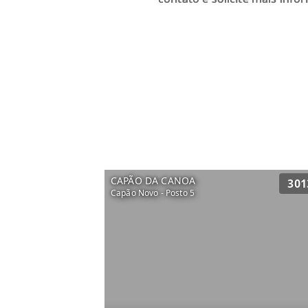
CAPÃO DA CANOA
301
Capão Novo - Posto 5