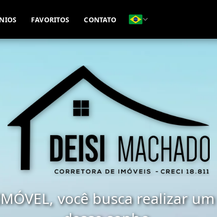
(51) 98477-9517
(51) 98411-1128
NIOS
FAVORITOS
CONTATO
MÓVEL, você busca realizar um 