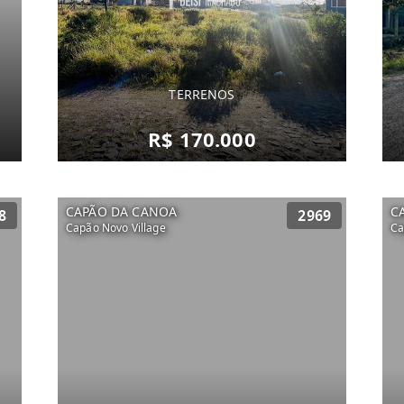
TERRENOS
R$ 170.000
CAPÃO DA CANOA
C
8
2969
Capão Novo Village
Ca