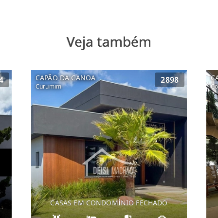
Veja também
CAPÃO DA CANOA
C
4
2898
Curumim
Co
CASAS EM CONDOMÍNIO FECHADO