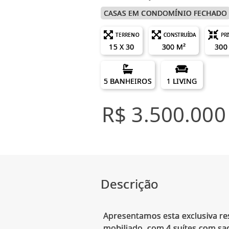
CASAS EM CONDOMÍNIO FECHADO
TERRENO
CONSTRUÍDA
PR
15 X 30
300 M²
300
5 BANHEIROS
1 LIVING
R$ 3.500.000
Descrição
Apresentamos esta exclusiva re
mobiliado, com 4 suítes com sac