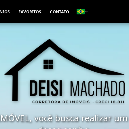
(51) 98477-9517
(51) 98411-1128
NIOS
FAVORITOS
CONTATO
MÓVEL, você busca realizar um 