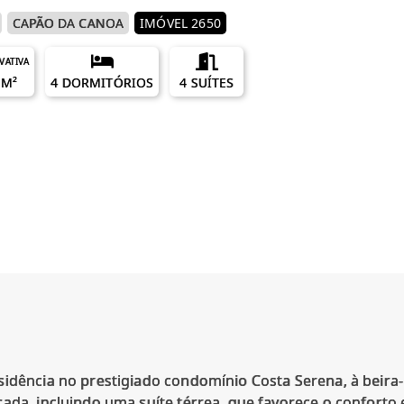
CAPÃO DA CANOA
IMÓVEL 2650
IVATIVA
 M²
4 DORMITÓRIOS
4 SUÍTES
sidência no prestigiado condomínio Costa Serena, à beira
ada, incluindo uma suíte térrea, que favorece o conforto e