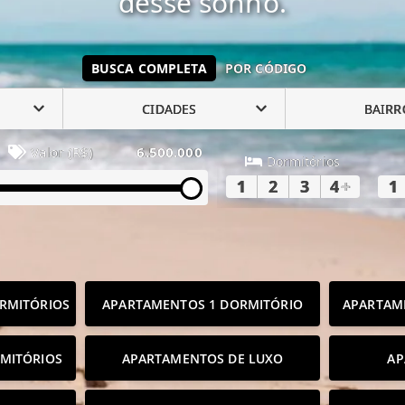
desse sonho.
BUSCA COMPLETA
POR CÓDIGO
CIDADES
BAIRR
Valor (R$)
6.500.000
Dormitórios
1
2
3
4
+
1
RMITÓRIOS
APARTAMENTOS 1 DORMITÓRIO
APARTAM
MITÓRIOS
APARTAMENTOS DE LUXO
AP