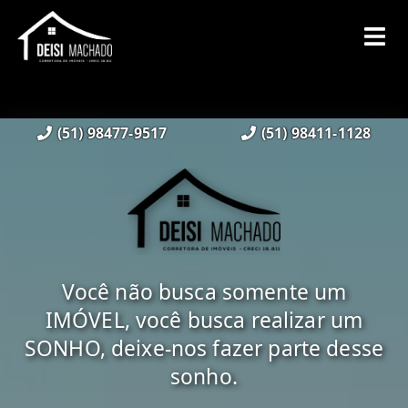
(51) 98477-9517
(51) 98411-1128
Você não busca somente um
IMÓVEL, você busca realizar um
SONHO, deixe-nos fazer parte desse
sonho.