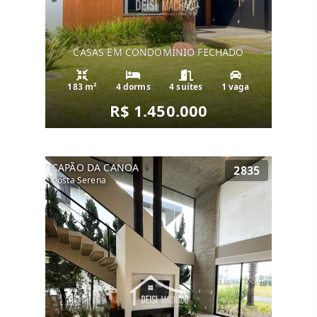
CASAS EM CONDOMÍNIO FECHADO
183 m²
4 dorms
4 suítes
1 vaga
R$ 1.450.000
CAPÃO DA CANOA
2835
Costa Serena