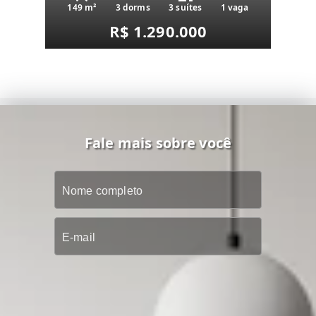
149 m²
3 dorms
3 suítes
1 vaga
R$ 1.290.000
Fale mais sobre você