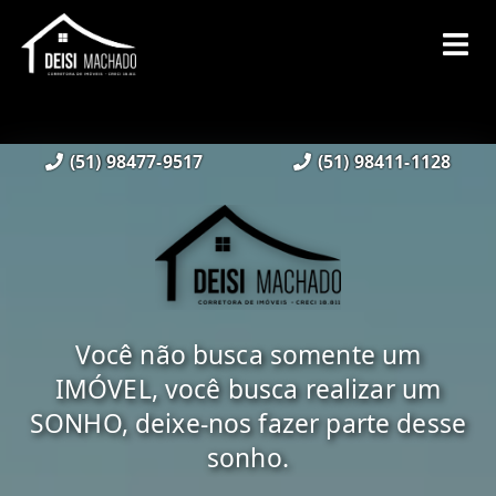
(51) 98477-9517
(51) 98411-1128
Você não busca somente um
IMÓVEL, você busca realizar um
SONHO, deixe-nos fazer parte desse
sonho.