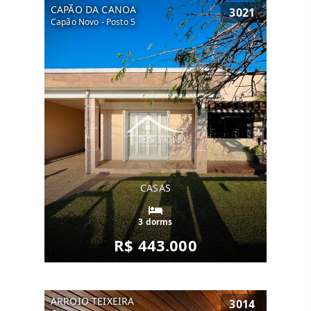
CAPÃO DA CANOA
3021
Capão Novo - Posto 5
CASAS
3 dorms
R$ 443.000
ARROIO TEIXEIRA
3014