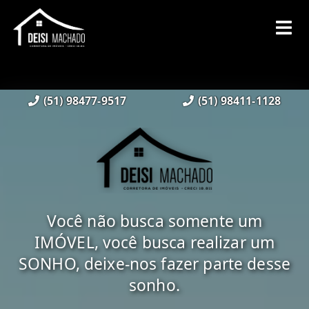
(51) 98477-9517
(51) 98411-1128
Você não busca somente um
IMÓVEL, você busca realizar um
SONHO, deixe-nos fazer parte desse
sonho.