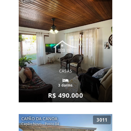
Centro
CASAS
3 dorms
R$ 490.000
CAPÃO DA CANOA
3011
Capão Novo - Posto 04