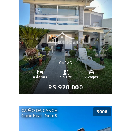
CASAS
4 dorms
1 suíte
2 vagas
R$ 920.000
CAPÃO DA CANOA
3006
Capão Novo - Posto 5