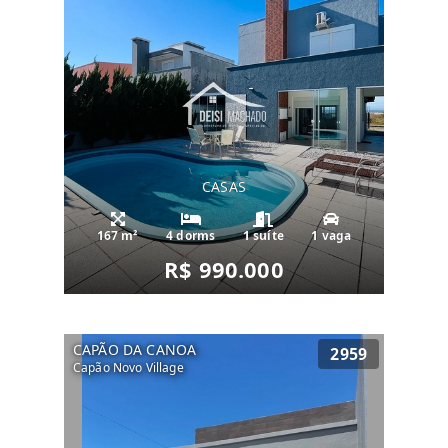
CASAS
167 m²
4 dorms
1 suíte
1 vaga
R$ 990.000
CAPÃO DA CANOA
2959
Capão Novo Village