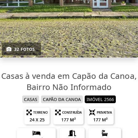
32 FOTOS
Casas à venda em Capão da Canoa,
Bairro Não Informado
CASAS
CAPÃO DA CANOA
IMÓVEL 2566
TERRENO
CONSTRUÍDA
PRIVATIVA
24 X 25
177 M²
177 M²