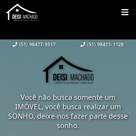
(51) 98477-9517
(51) 98411-1128
Você não busca somente um
IMÓVEL, você busca realizar um
SONHO, deixe-nos fazer parte desse
sonho.