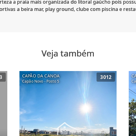
za a praia mais organizada do litoral gaúcho pois poss
tivas a beira mar, play ground, clube com piscina e resta
Veja também
CAPÃO DA CANOA
C
3
3012
Capão Novo - Posto 5
Ca