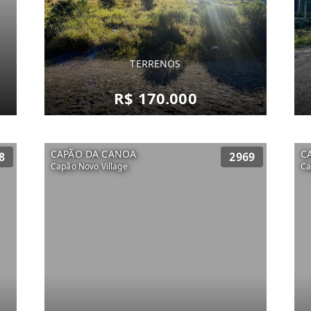
TERRENOS
R$ 170.000
CAPÃO DA CANOA
C
8
2969
Capão Novo Village
Ca