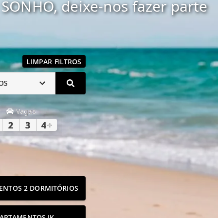
SONHO, deixe-nos fazer parte
LIMPAR FILTROS
OS
Vagas
2
3
4
+
ENTOS 2 DORMITÓRIOS
ARTAMENTOS JK