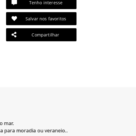
Tenho interesse
Salvar nos favoritos
Compartilhar
o mar.
sa para moradia ou veraneio..