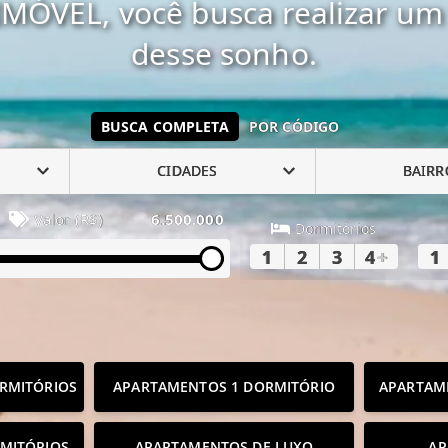
MÓVEL, você busca realizar um 
desse sonho.
BUSCA COMPLETA
POR CÓDIGO
CIDADES
BAIRR
Valor (R$)
6.500.000
Dormitórios
1
2
3
4
+
1
RMITÓRIOS
APARTAMENTOS 1 DORMITÓRIO
APARTAM
MITÓRIOS
APARTAMENTOS DE LUXO
AP