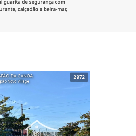
ui guarita de segurança com
urante, calçadão a beira-mar,
APÃO DA CANOA
2972
pão Novo Village