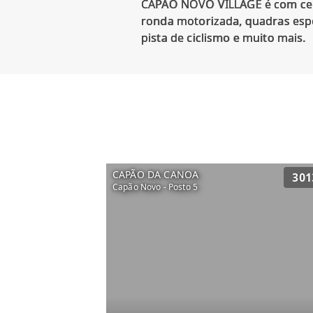
CAPÃO NOVO VILLAGE é com certe
ronda motorizada, quadras espor
CAPÃO DA CANOA
301
Capão Novo - Posto 5