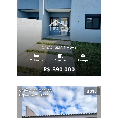
CASAS GEMINADAS
2 dorms
1 suíte
1 vaga
R$ 390.000
CAPÃO DA CANOA
3010
Capão Novo Village