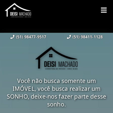
(51) 98477-9517
(51) 98411-1128
Você não busca somente um
IMÓVEL, você busca realizar um
SONHO, deixe-nos fazer parte desse
sonho.