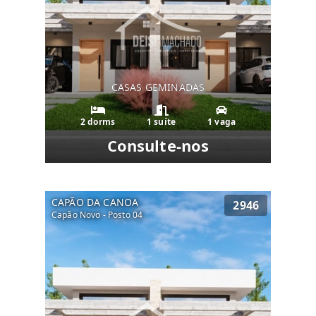
CASAS GEMINADAS
2 dorms
1 suíte
1 vaga
Consulte-nos
CAPÃO DA CANOA
2946
Capão Novo - Posto 04