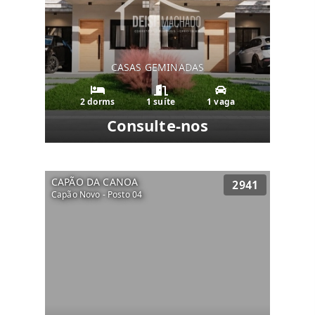
CASAS GEMINADAS
2 dorms
1 suíte
1 vaga
Consulte-nos
CAPÃO DA CANOA
2941
Capão Novo - Posto 04