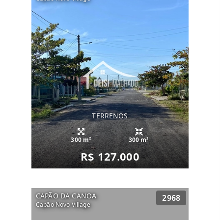
TERRENOS
300 m²
300 m²
R$ 127.000
CAPÃO DA CANOA
2968
Capão Novo Village