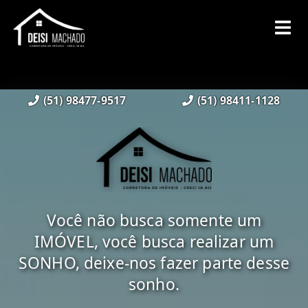
(51) 98477-9517
(51) 98411-1128
Você não busca somente um
IMÓVEL, você busca realizar um
SONHO, deixe-nos fazer parte desse
sonho.