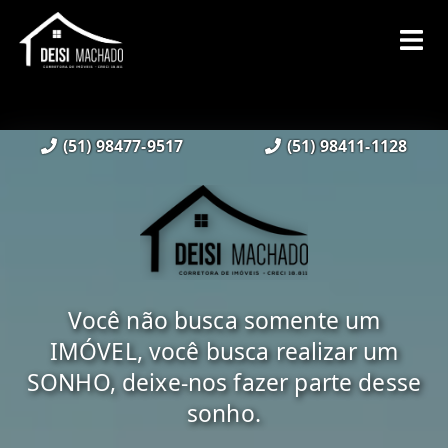
(51) 98477-9517
(51) 98411-1128
Você não busca somente um
IMÓVEL, você busca realizar um
SONHO, deixe-nos fazer parte desse
sonho.