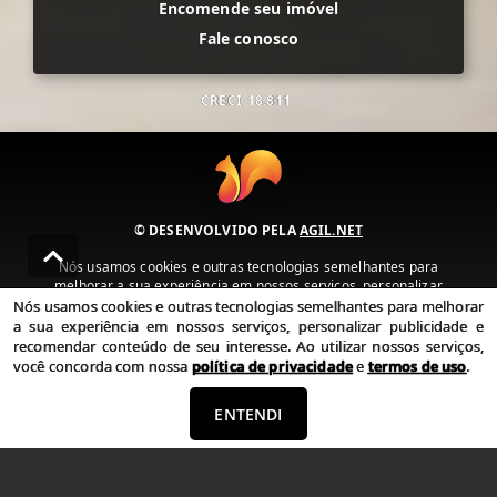
Encomende seu imóvel
Fale conosco
CRECI
18.811
© DESENVOLVIDO PELA
AGIL.NET
Nós usamos cookies e outras tecnologias semelhantes para
melhorar a sua experiência em nossos serviços, personalizar
publicidade e recomendar conteúdo de seu interesse. Ao utilizar
Nós usamos cookies e outras tecnologias semelhantes para melhorar
nossos serviços, você concorda com nossa política de privacidade e
a sua experiência em nossos serviços, personalizar publicidade e
termos de uso.
recomendar conteúdo de seu interesse. Ao utilizar nossos serviços,
você concorda com nossa
política de privacidade
e
termos de uso
.
Política de Privacidade
Termos de uso
ENTENDI