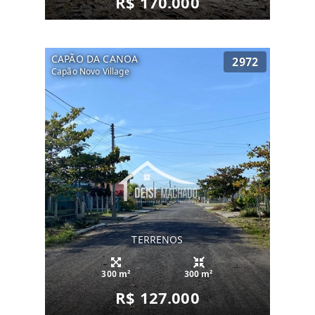
R$ 170.000
CAPÃO DA CANOA
2972
Capão Novo Village
TERRENOS
300 m²
300 m²
R$ 127.000