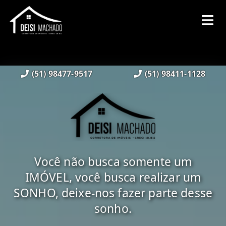
(51) 98477-9517
(51) 98411-1128
Você não busca somente um
IMÓVEL, você busca realizar um
SONHO, deixe-nos fazer parte desse
sonho.