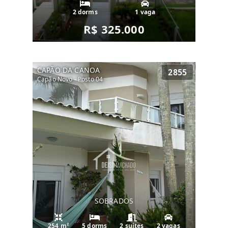
2 dorms
1 vaga
R$ 325.000
CAPÃO DA CANOA
2855
Capão Novo - Posto 04
SOBRADOS
254 m²
5 dorms
2 suítes
2 vagas