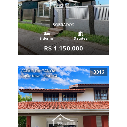
SOBRADOS
3 dorms
3 suítes
R$ 1.150.000
CAPÃO DA CANOA
3016
Capão Novo - Posto 04