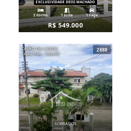
EXCLUSIVIDADE DEISI MACHADO
2 dorms
1 suíte
1 vaga
R$ 549.000
CAPÃO DA CANOA
2888
Capão Novo - Posto 04
SOBRADOS