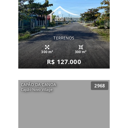
TERRENOS
300 m²
300 m²
R$ 127.000
CAPÃO DA CANOA
2968
Capão Novo Village