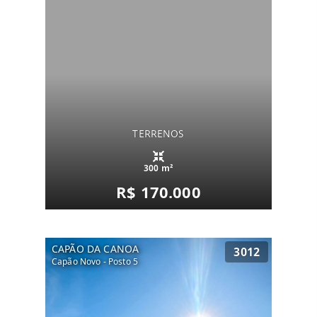
TERRENOS
300 m²
R$ 170.000
CAPÃO DA CANOA
3012
Capão Novo - Posto 5