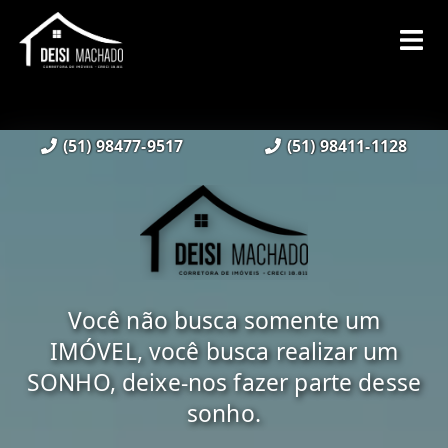
(51) 98477-9517
(51) 98411-1128
Você não busca somente um
IMÓVEL, você busca realizar um
SONHO, deixe-nos fazer parte desse
sonho.