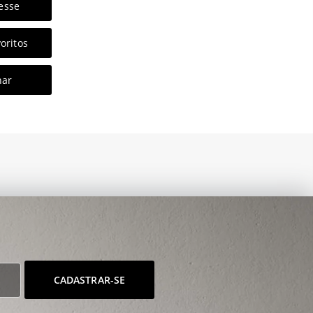
esse
oritos
har
CADASTRAR-SE