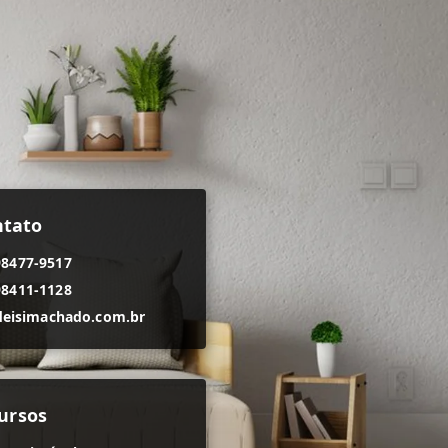
ntato
98477-9517
98411-1128
eisimachado.com.br
ursos