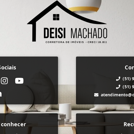
ociais
Co
(51) 
(51) 
atendimento@d
 conhecer
Rec