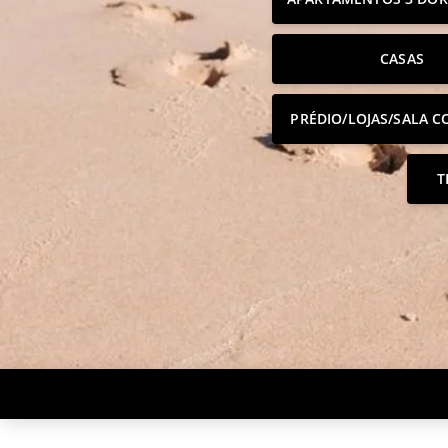
CASAS
PRÉDIO/LOJAS/SALA C
T