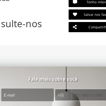
Tenho inter
Salvar nos fav
sulte-nos
Compartil
Fale mais sobre você