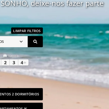
SONHO, deixe-nos fazer parte
LIMPAR FILTROS
OS
Vagas
2
3
4
+
ENTOS 2 DORMITÓRIOS
ARTAMENTOS JK