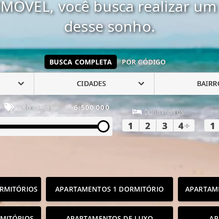
MÓVEL, você busca realizar um 
desse sonho.
BUSCA COMPLETA
POR CÓDIGO
CIDADES
BAIRR
Valor (R$)
6.500.000
Dormitórios
1
2
3
4
+
1
RMITÓRIOS
APARTAMENTOS 1 DORMITÓRIO
APARTAM
MITÓRIOS
APARTAMENTOS DE LUXO
AP