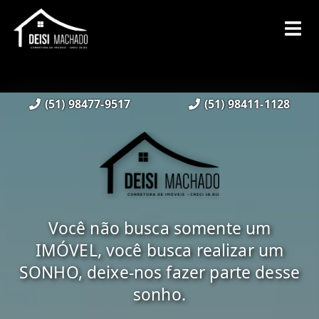
(51) 98477-9517
(51) 98411-1128
Você não busca somente um
IMÓVEL, você busca realizar um
SONHO, deixe-nos fazer parte desse
sonho.