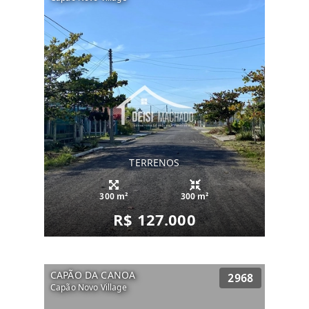
TERRENOS
300 m²
300 m²
R$ 127.000
CAPÃO DA CANOA
2968
Capão Novo Village