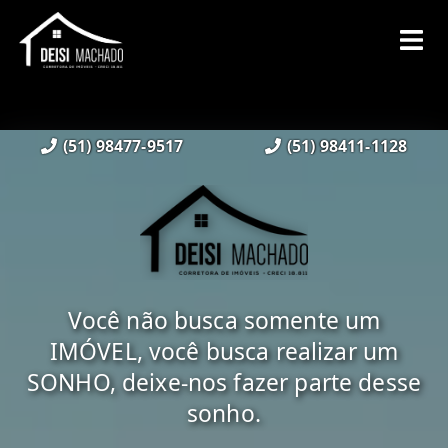
(51) 98477-9517
(51) 98411-1128
Você não busca somente um
IMÓVEL, você busca realizar um
SONHO, deixe-nos fazer parte desse
sonho.