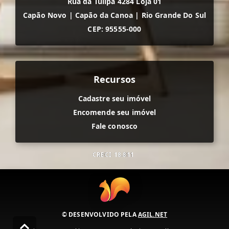
Rua da Tulipa 4284 Loja 01
Capão Novo
|
Capão da Canoa
|
Rio Grande Do Sul
CEP: 95555-000
Recursos
Cadastre seu imóvel
Encomende seu imóvel
Fale conosco
CRECI
18.811
© DESENVOLVIDO PELA
AGIL.NET