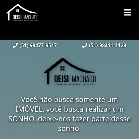
(51) 98477-9517
(51) 98411-1128
Você não busca somente um
IMÓVEL, você busca realizar um
SONHO, deixe-nos fazer parte desse
sonho.