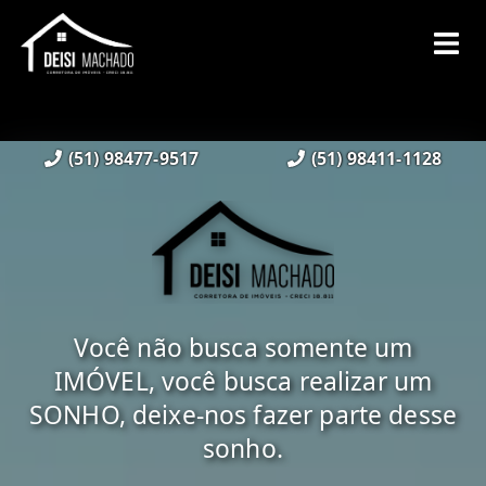
(51) 98477-9517
(51) 98411-1128
Você não busca somente um
IMÓVEL, você busca realizar um
SONHO, deixe-nos fazer parte desse
sonho.