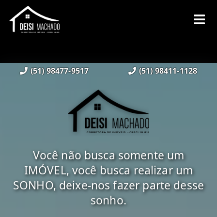
(51) 98477-9517
(51) 98411-1128
Você não busca somente um
IMÓVEL, você busca realizar um
SONHO, deixe-nos fazer parte desse
sonho.