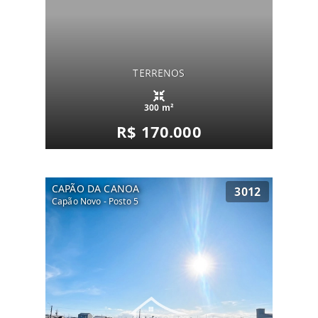
TERRENOS
300 m²
R$ 170.000
CAPÃO DA CANOA
3012
Capão Novo - Posto 5