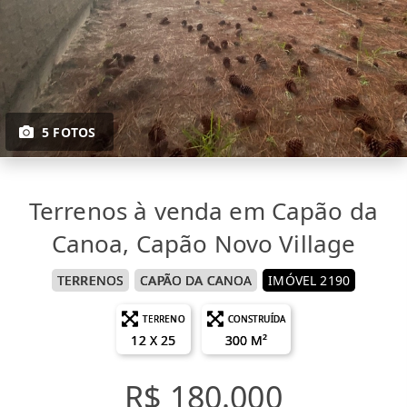
5 FOTOS
Terrenos à venda em Capão da
Canoa, Capão Novo Village
TERRENOS
CAPÃO DA CANOA
IMÓVEL 2190
TERRENO
CONSTRUÍDA
12 X 25
300 M²
R$ 180.000