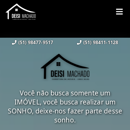
(51) 98477-9517
(51) 98411-1128
Você não busca somente um
IMÓVEL, você busca realizar um
SONHO, deixe-nos fazer parte desse
sonho.