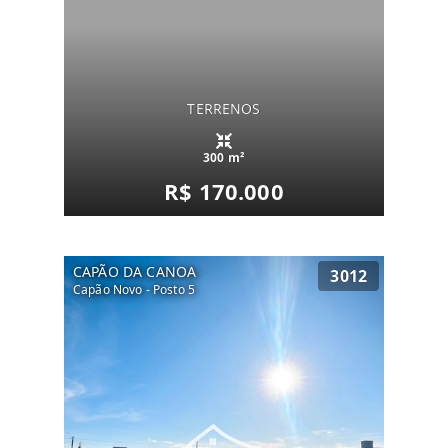
TERRENOS
300 m²
R$ 170.000
CAPÃO DA CANOA
3012
Capão Novo - Posto 5