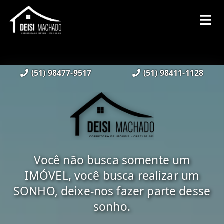
(51) 98477-9517
(51) 98411-1128
Você não busca somente um
IMÓVEL, você busca realizar um
SONHO, deixe-nos fazer parte desse
sonho.