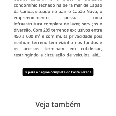
condomínio fechado na beira mar de Capão
da Canoa, situado no bairro Capão Novo, o
empreendimento possui uma
infraestrutura completa de lazer, serviços e
diversão. Com 289 terrenos exclusivos entre
450 a 600 m² e com muita privacidade pois
nenhum terreno tem vizinho nos fundos e
os acessos terminam em cul-de-sac,
restringindo a circulação de veículos, além
disso no Costa Serena ninguém precisa
pegar o carro para ir à praia pois um lindo
Ir para a página completa do Costa Serena
boulevard atravessa o condomínio e chega
na praia. Entre em contato e solicite mais
informações!
Veja também