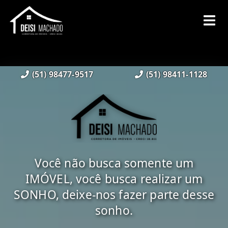
(51) 98477-9517
(51) 98411-1128
Você não busca somente um
IMÓVEL, você busca realizar um
SONHO, deixe-nos fazer parte desse
sonho.