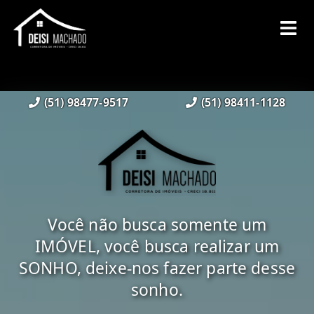
(51) 98477-9517
(51) 98411-1128
Você não busca somente um
IMÓVEL, você busca realizar um
SONHO, deixe-nos fazer parte desse
sonho.