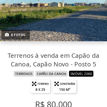
8 FOTOS
Terrenos à venda em Capão da
Canoa, Capão Novo - Posto 5
TERRENOS
CAPÃO DA CANOA
IMÓVEL 2060
TERRENO
CONSTRUÍDA
6 X 25
150 M²
R$ 80.000