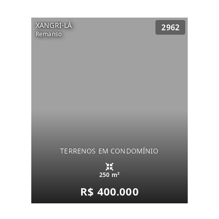
XANGRI-LÁ
2962
Remanso
TERRENOS EM CONDOMÍNIO
250 m²
R$ 400.000