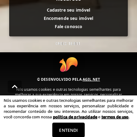
Cadastre seu imóvel
Encomende seu imóvel
Fale conosco
CRECI
18.811
© DESENVOLVIDO PELA
AGIL.NET
Nós usamos cookies e outras tecnologias semelhantes para
melhorar a sua experiência em nossos serviços, personalizar
publicidade e recomendar conteúdo de seu interesse. Ao utilizar
Nós usamos cookies e outras tecnologias semelhantes para melhorar
nossos serviços, você concorda com nossa política de privacidade e
a sua experiência em nossos serviços, personalizar publicidade e
termos de uso.
recomendar conteúdo de seu interesse. Ao utilizar nossos serviços,
você concorda com nossa
política de privacidade
e
termos de uso
.
Política de Privacidade
Termos de uso
ENTENDI