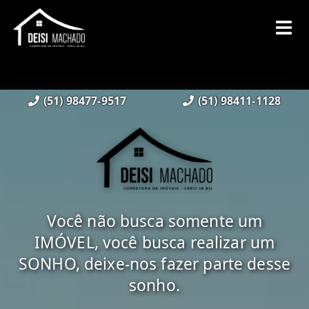
(51) 98477-9517
(51) 98411-1128
Você não busca somente um
IMÓVEL, você busca realizar um
SONHO, deixe-nos fazer parte desse
sonho.