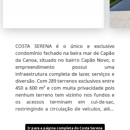
COSTA SERENA é o único e exclusivo
condomínio fechado na beira mar de Capão
da Canoa, situado no bairro Capão Novo, o
empreendimento possui uma
infraestrutura completa de lazer, serviços e
diversão. Com 289 terrenos exclusivos entre
450 a 600 m² e com muita privacidade pois
nenhum terreno tem vizinho nos fundos e
os acessos terminam em cul-de-sac,
restringindo a circulação de veículos, além
disso no Costa Serena ninguém precisa
pegar o carro para ir à praia pois um lindo
Ir para a página completa do Costa Serena
boulevard atravessa o condomínio e chega