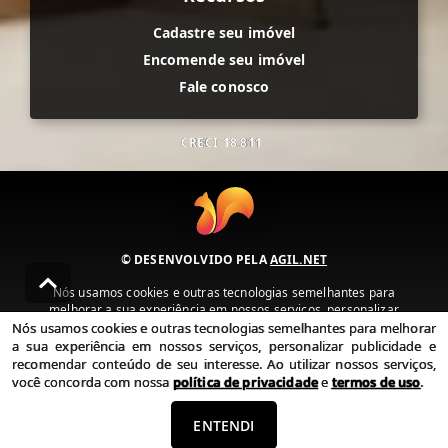
Cadastre seu imóvel
Encomende seu imóvel
Fale conosco
CRECI
18.811
© DESENVOLVIDO PELA
AGIL.NET
Nós usamos cookies e outras tecnologias semelhantes para
melhorar a sua experiência em nossos serviços, personalizar
publicidade e recomendar conteúdo de seu interesse. Ao utilizar
Nós usamos cookies e outras tecnologias semelhantes para melhorar
nossos serviços, você concorda com nossa política de privacidade e
a sua experiência em nossos serviços, personalizar publicidade e
termos de uso.
recomendar conteúdo de seu interesse. Ao utilizar nossos serviços,
você concorda com nossa
política de privacidade
e
termos de uso
.
Política de Privacidade
Termos de uso
ENTENDI