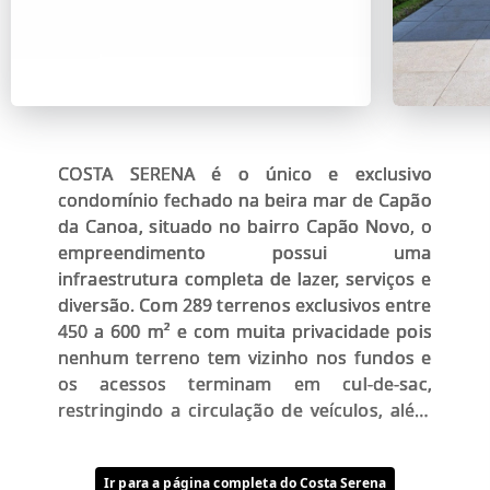
COSTA SERENA é o único e exclusivo
condomínio fechado na beira mar de Capão
da Canoa, situado no bairro Capão Novo, o
empreendimento possui uma
infraestrutura completa de lazer, serviços e
diversão. Com 289 terrenos exclusivos entre
450 a 600 m² e com muita privacidade pois
nenhum terreno tem vizinho nos fundos e
os acessos terminam em cul-de-sac,
restringindo a circulação de veículos, além
disso no Costa Serena ninguém precisa
pegar o carro para ir à praia pois um lindo
Ir para a página completa do Costa Serena
boulevard atravessa o condomínio e chega