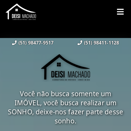
(51) 98477-9517
(51) 98411-1128
Você não busca somente um
IMÓVEL, você busca realizar um
SONHO, deixe-nos fazer parte desse
sonho.