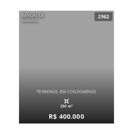
XANGRI-LÁ
2962
Remanso
TERRENOS EM CONDOMÍNIO
250 m²
R$ 400.000