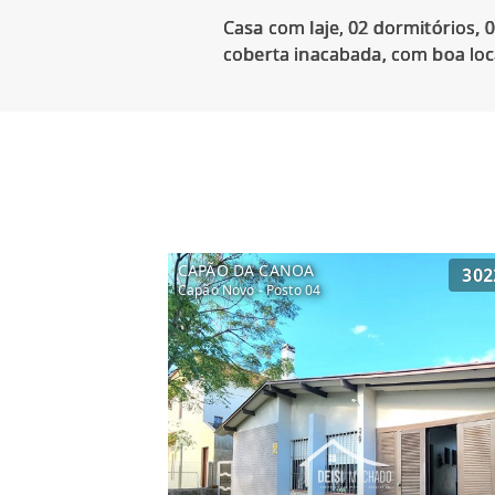
Casa com laje, 02 dormitórios, 
CAPÃO DA CANOA
302
Capão Novo - Posto 04