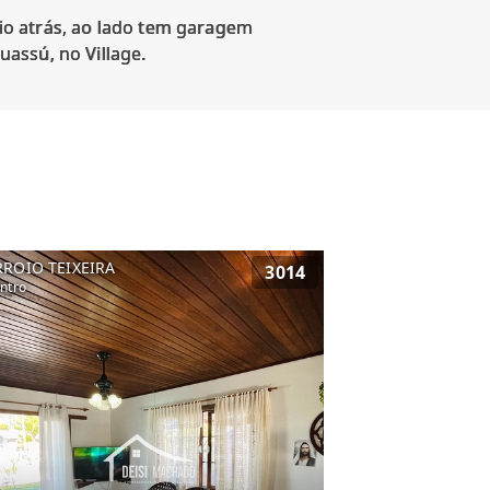
tio atrás, ao lado tem garagem
RROIO TEIXEIRA
3014
ntro