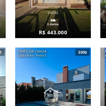
CASAS
3 dorms
R$ 443.000
CAPÃO DA CANOA
C
1
3006
Capão Novo - Posto 5
Ca