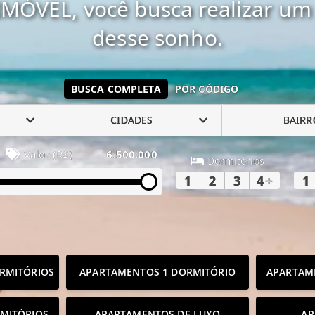
MÓVEL, você busca realizar um 
desse sonho.
BUSCA COMPLETA
POR CÓDIGO
CIDADES
BAIRR
Valor (R$)
6.500.000
Dormitórios
1
2
3
4
+
1
RMITÓRIOS
APARTAMENTOS 1 DORMITÓRIO
APARTAM
MITÓRIOS
APARTAMENTOS DE LUXO
AP