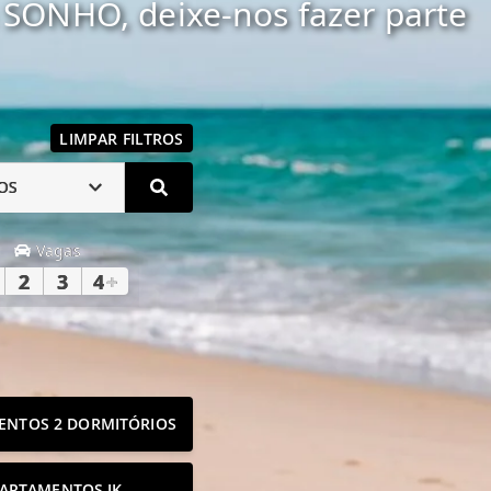
SONHO, deixe-nos fazer parte
LIMPAR FILTROS
OS
Vagas
2
3
4
+
ENTOS 2 DORMITÓRIOS
ARTAMENTOS JK