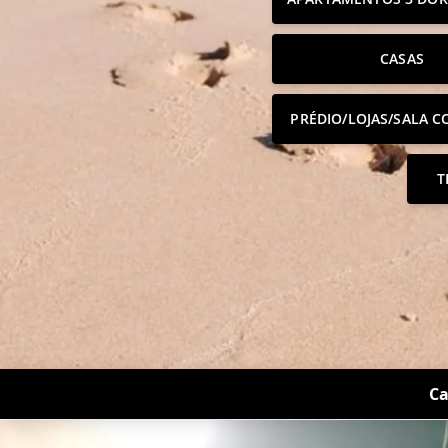
CASAS
PRÉDIO/LOJAS/SALA C
T
Ca