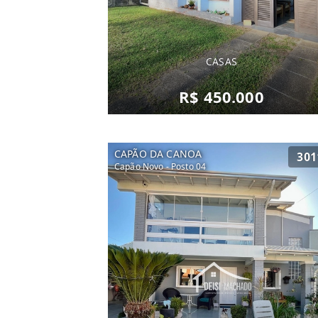
CASAS
R$ 450.000
CAPÃO DA CANOA
301
Capão Novo - Posto 04