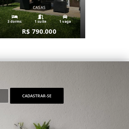
CASAS
3 dorms
1 suíte
1 vaga
R$ 790.000
CADASTRAR-SE