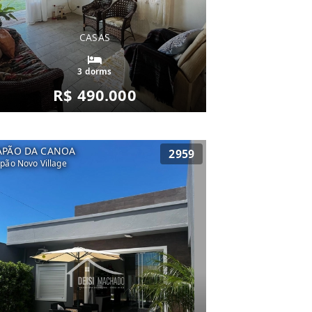
CASAS
3 dorms
R$ 490.000
APÃO DA CANOA
2959
pão Novo Village