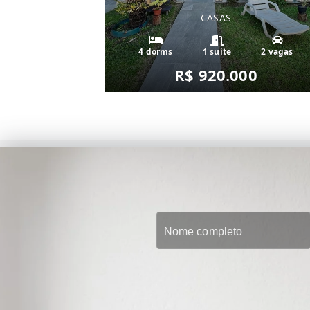
CASAS
4 dorms
1 suíte
2 vagas
R$ 920.000