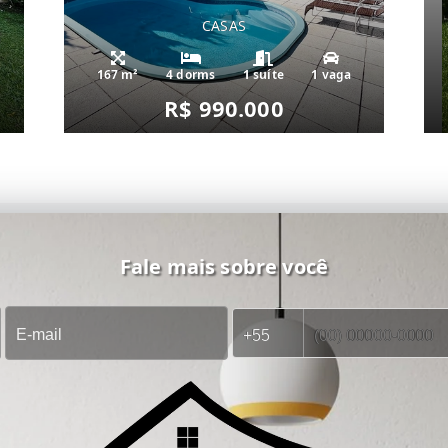
CASAS
167 m²
4 dorms
1 suíte
1 vaga
R$ 990.000
Fale mais sobre você