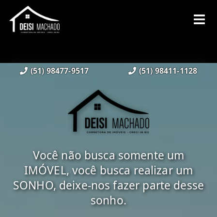
(51) 98477-9517
(51) 98411-1128
Você não busca somente um
IMÓVEL, você busca realizar um
SONHO, deixe-nos fazer parte desse
sonho.