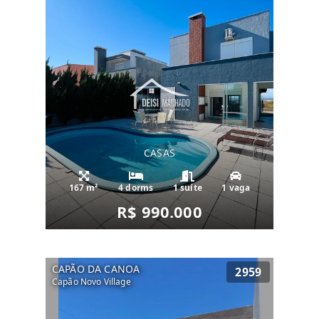
CASAS
167 m²
4 dorms
1 suíte
1 vaga
R$ 990.000
CAPÃO DA CANOA
2959
Capão Novo Village