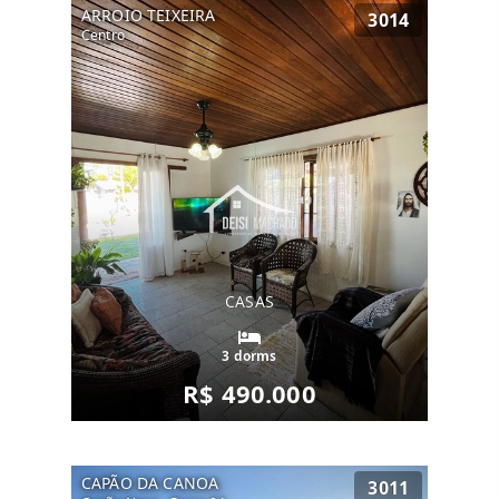
ARROIO TEIXEIRA
3014
Centro
CASAS
3 dorms
R$ 490.000
CAPÃO DA CANOA
3011