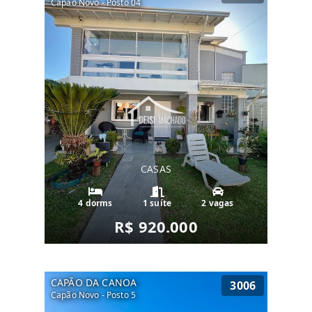
Capão Novo - Posto 04
CASAS
4 dorms
1 suíte
2 vagas
R$ 920.000
CAPÃO DA CANOA
3006
Capão Novo - Posto 5