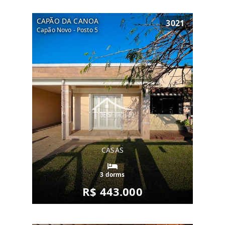
CAPÃO DA CANOA
3021
Capão Novo - Posto 5
CASAS
3 dorms
R$ 443.000